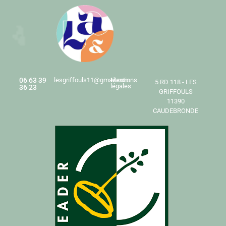
06 63 39
lesgriffouls11@gmail.com
Mentions
5 RD 118 - LES
légales
36 23
GRIFFOULS
11390
CAUDEBRONDE